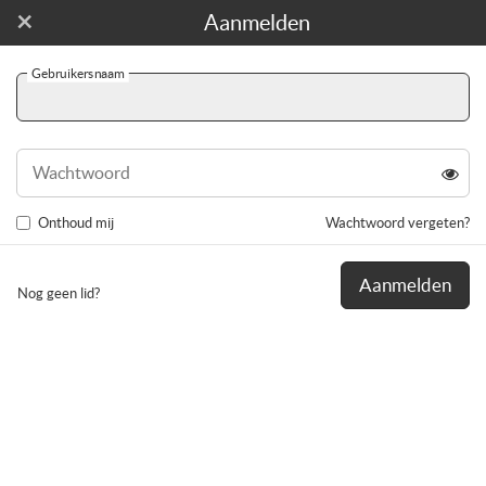
×
Word gratis lid!
Aanmelden
Gebruikersnaam
Naviga
wissel
Wachtwoord
Onthoud mij
Wachtwoord vergeten?
Aanmelden
Nog geen lid?
Danny72