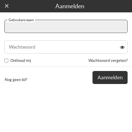
×
Word gratis lid!
Aanmelden
Gebruikersnaam
Naviga
wissel
Deelnemen aan groep
Wachtwoord
Onthoud mij
Wachtwoord vergeten?
Aanmelden
Nog geen lid?
"Koppels" voor soft swing
Openbaar - 43 leden