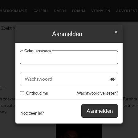
CHATROOM
(896)
GALERIJ
DATEN
FORUM
VERHALEN
ADVERTENT
 Zoekt Koppel
×
Aanmelden
Koppel zoekt koppel
Gebruikersnaam
Een nieuw antwoord opstellen
Wachtwoord
gin
Onthoud mij
Wachtwoord vergeten?
 zoeken een koppel voor de eerste keer wij wonen niet samen ik Turnhout
n zal ze niet doen de rest kan alles en ook niet apart sex met of partnerr
Aanmelden
anny
Nog geen lid?