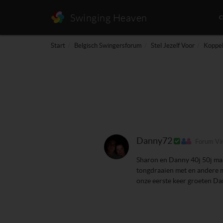
Swinging Heaven
Start
Belgisch Swingersforum
Stel Jezelf Voor
Koppel
Danny72
Forum Vir
Sharon en Danny 40j 50j man
tongdraaien met en andere ma
onze eerste keer groeten D