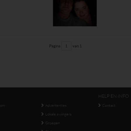
Pagina
van 1
HELP EN INFO
oom
Advertenties
Contact
Lokale swingers
Groepen