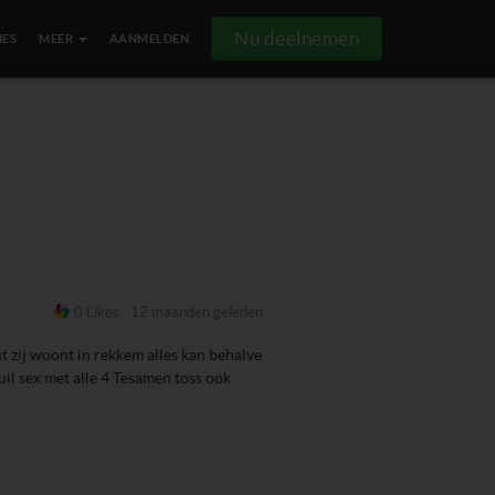
Nu deelnemen
IES
MEER
AANMELDEN
0 Likes
12 maanden geleden
 zij woont in rekkem alles kan behalve
uil sex met alle 4 Tesamen toss ook