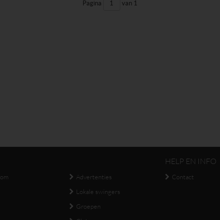
Pagina
van 1
HELP EN INFO
oom
Advertenties
Contact
Lokale swingers
Groepen