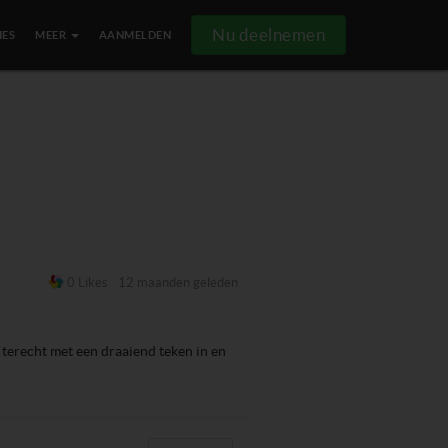
Nu deelnemen
IES
MEER
AANMELDEN
0 Likes
12 maanden geleden
erecht met een draaiend teken in en