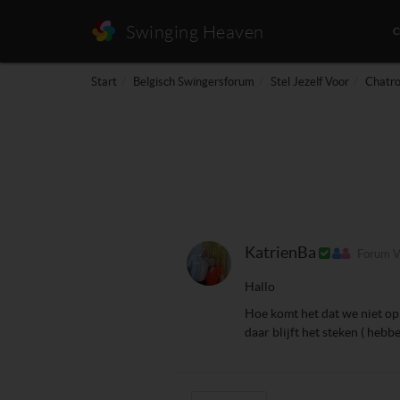
Swinging Heaven
Start
Belgisch Swingersforum
Stel Jezelf Voor
Chatr
KatrienBa
Forum V
Hallo
Hoe komt het dat we niet o
daar blijft het steken ( he